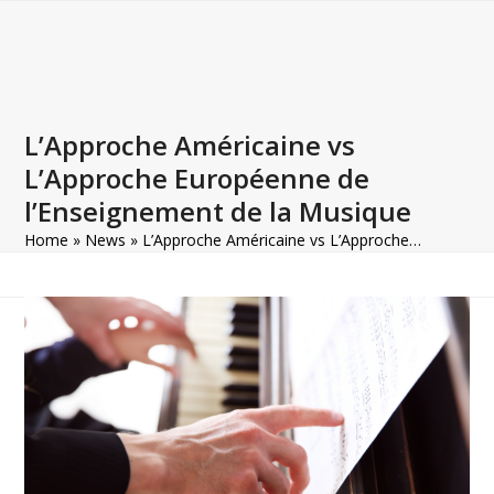
Open
Close
Skip
to
mobile
mobile
content
menu
menu
L’Approche Américaine vs
L’Approche Européenne de
l’Enseignement de la Musique
Home
»
News
»
L’Approche Américaine vs L’Approche…