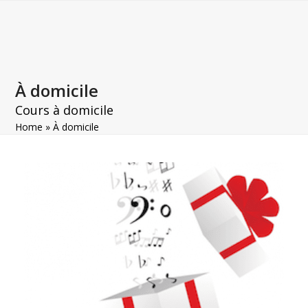
Open
Close
Skip
to
mobile
mobile
content
menu
menu
À domicile
Cours à domicile
Home
»
À domicile