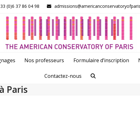
33 (0)6 37 86 04 98
admissions@americanconservatoryofpari
gnages
Nos professeurs
Formulaire d’inscription
Contactez-nous
à Paris
de clarinette à