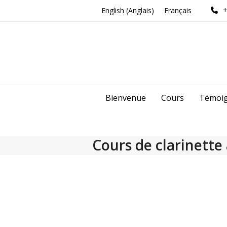
Skip
+
English
(
Anglais
)
Français
to
content
Bienvenue
Cours
Témoi
Cours de clarinette 
Informations sur les cours 
Paris