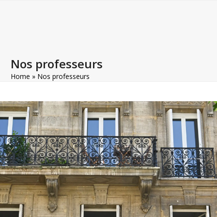
Open
Close
Skip
to
mobile
mobile
content
menu
menu
Nos professeurs
Home
»
Nos professeurs