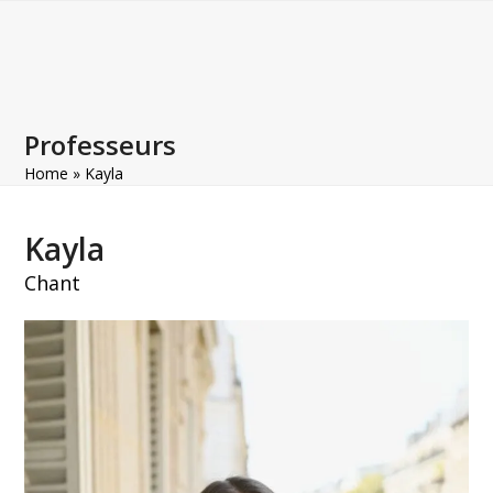
Open
Close
Skip
to
mobile
mobile
content
menu
menu
Professeurs
Home
»
Kayla
Kayla
Chant