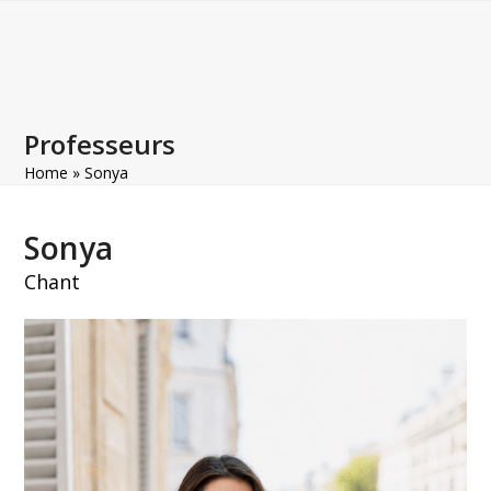
Open
Close
Skip
to
mobile
mobile
content
menu
menu
Professeurs
Home
»
Sonya
Sonya
Chant