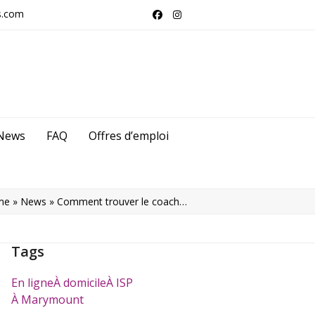
s.com
Facebook
Instagram
News
FAQ
Offres d’emploi
me
»
News
»
Comment trouver le coach…
Tags
En ligne
À domicile
À ISP
À Marymount