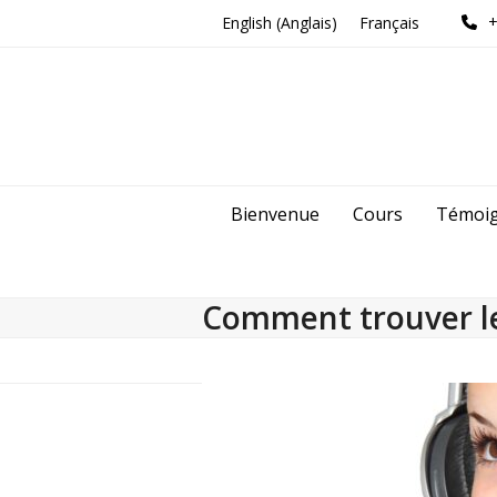
Skip
+
English
(
Anglais
)
Français
to
content
Bienvenue
Cours
Témoi
Comment trouver le 