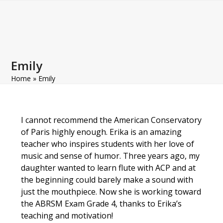
Open
Close
Skip
to
mobile
mobile
content
menu
menu
Emily
Home
»
Emily
I cannot recommend the American Conservatory
of Paris highly enough. Erika is an amazing
teacher who inspires students with her love of
music and sense of humor. Three years ago, my
daughter wanted to learn flute with ACP and at
the beginning could barely make a sound with
just the mouthpiece. Now she is working toward
the ABRSM Exam Grade 4, thanks to Erika’s
teaching and motivation!