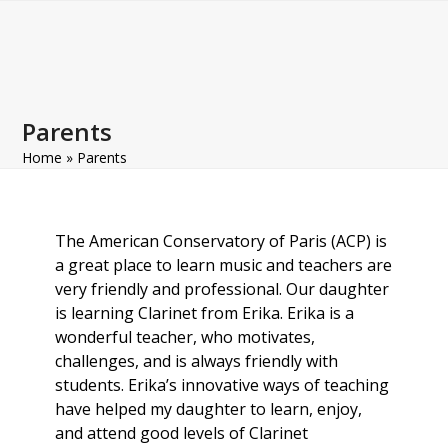
Open
Close
Skip
to
mobile
mobile
content
menu
menu
Parents
Home
»
Parents
The American Conservatory of Paris (ACP) is
a great place to learn music and teachers are
very friendly and professional. Our daughter
is learning Clarinet from Erika. Erika is a
wonderful teacher, who motivates,
challenges, and is always friendly with
students. Erika’s innovative ways of teaching
have helped my daughter to learn, enjoy,
and attend good levels of Clarinet